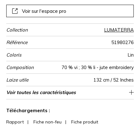
contemporaine. « MIRA » a été imaginé en 5 coloris
différents.
Voir sur l'espace pro
Collection
LUMATERRA
Référence
51980276
Coloris
Lin
Composition
70 % vi ; 30 % li - jute embroidery
Laize utile
132 cm / 52 Inches
Raccord
Sens
Poids g/m²
Usage
Entretien
Pays d'origine
Rapport
Rapport
Caractéristiques
Voir toutes les caractéristiques
44 cm / 17 Inches
39 cm / 15 Inches
Raccord droit
De large
Inde
500
Horizontal
Vertical
Outdoor
Voir moins de caractéristiques
Téléchargements :
Rapport
|
Fiche non-feu
|
Fiche produit