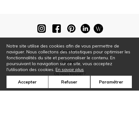
Notre site utilise des cookies afin de vous permettre de
Newsletter
naviguer. Nous collectons des statistiques pour optimiser les
fonctionnalités du site et personnaliser le contenu. En
Contact
poursuivant la navigation sur ce site, vous acceptez
l'utilisation des cookies.
En savoir plus
Où nous trouver ?
Accepter
Refuser
Paramétrer
Glossaire
Symbole
Presse
Cookies
Rejoignez-nous !