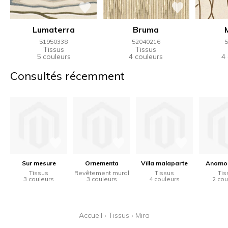
Lumaterra
Bruma
51950338
52040216
5
Tissus
Tissus
5 couleurs
4 couleurs
4
Consultés récemment
Sur mesure
Ornementa
Villa malaparte
Anamo
Tissus
Revêtement mural
Tissus
Tis
3 couleurs
3 couleurs
4 couleurs
2 cou
Accueil
›
Tissus
›
Mira