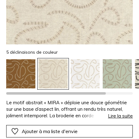
5 déclinaisons de couleur
Le motif abstrait « MIRA » déploie une douce géométrie
sur une base d’aspect lin, offrant un rendu très naturel,
joliment intemporel. La broderie en corde de jute appliquée
Lire la suite
ajoute un effet brut authentique, qui renforce le caractère
organique du dessin. La superbe naturalité des matières
Ajouter à ma liste d'envie
est ici travaillée selon une approche résolument