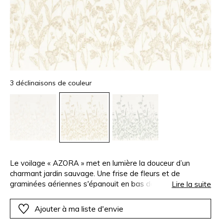
3 déclinaisons de couleur
Le voilage « AZORA » met en lumière la douceur d’un
charmant jardin sauvage. Une frise de fleurs et de
graminées aériennes s'épanouit en bas de l’étoffe, brodée
Lire la suite
avec beaucoup de finesse, pour esquisser un paysage
bucolique, empreint de légèreté et de fraîcheur naturelle.
Ajouter à ma liste d'envie
Le haut du voilage, blanc uni et épuré, magnifie sa très