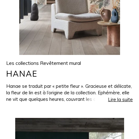
Les collections Revêtement mural
HANAE
Hanae se traduit par « petite fleur ». Gracieuse et délicate,
la fleur de lin est à l’origine de la collection. Ephémère, elle
ne vit que quelques heures, couvrant les champs d’une
Lire la suite
floraison pourtant inoubliable. Elle laisse place aux fibres
de lin, récoltées et traitées avant d’être tissées dans le
Nord de la France. L’expertise de Casamance pour toutes
les étapes de la fabrication donne naissance à une
superbe collection de lin mural. Sur les murs, le ciel se
réinvente en teintes élégantes, se constelle d’éclats