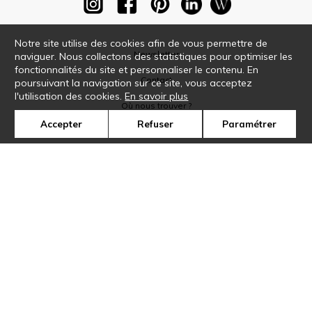
Notre site utilise des cookies afin de vous permettre de
Newsletter
naviguer. Nous collectons des statistiques pour optimiser les
fonctionnalités du site et personnaliser le contenu. En
Contact
poursuivant la navigation sur ce site, vous acceptez
l'utilisation des cookies.
En savoir plus
Où nous trouver ?
Accepter
Refuser
Paramétrer
Glossaire
Symbole
Presse
Cookies
Rejoignez-nous !