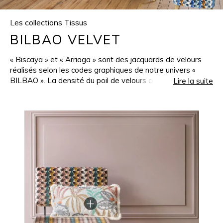
Les collections Tissus
BILBAO VELVET
« Biscaya » et « Arriaga » sont des jacquards de velours
réalisés selon les codes graphiques de notre univers «
BILBAO ». La densité du poil de velours confère au tissu
Lire la suite
un volume remarquable, d’une richesse infinie. Les couleurs
sont profondes, et les lignes sont tracées avec une
précision rigoureuse pour imaginer des fauteuils et des
canapés sublimes, d’une rare élégance. Jacquards de
velours aux motifs multicolores, « Arenal » et « Lekeitio »
avec la même qualité d’étoffe et selon des nuanciers
identiques. Ainsi, ces tissus peuvent être coordonnés dans
une parfaite harmonie. Les associations de couleurs :
classiques, douces ou profondes, se mélangent dans de
très belles palettes imaginées par notre styliste, qui
diffuseront immédiatement chez vous leur charme
irrésistible.