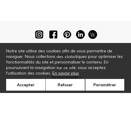
Notre site utilise des cookies afin de vous permettre de
Newsletter
naviguer. Nous collectons des statistiques pour optimiser les
fonctionnalités du site et personnaliser le contenu. En
Contact
poursuivant la navigation sur ce site, vous acceptez
l'utilisation des cookies.
En savoir plus
Où nous trouver ?
Accepter
Refuser
Paramétrer
Glossaire
Symbole
Presse
Cookies