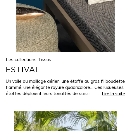
Les collections Tissus
ESTIVAL
Un voile au maillage aérien, une étoffe au gros fil bouclette
flammé, une élégante rayure quadricolore… Ces luxueuses
étoffes déploient leurs tonalités de saison, Or, Vert Olive
Lire la suite
ou Arabesque, sur les terrasses, au bord des bassins, sous
les vérandas. Imitant à merveille le coton, la laine vierge et
le lin, elles présentent une haute solidité des couleurs à la
lumière et aux frottements, une excellente résistance aux
intempéries, à l’eau chlorée et salée, pour répondre aux
exigences d’une clientèle professionnelle ou privée.