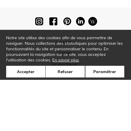
Notre site utilise des cookies afin de vous permettre de
Newsletter
naviguer. Nous collectons des statistiques pour optimiser les
fonctionnalités du site et personnaliser le contenu. En
Contact
poursuivant la navigation sur ce site, vous acceptez
l'utilisation des cookies.
En savoir plus
Où nous trouver ?
Accepter
Refuser
Paramétrer
Glossaire
Symbole
Presse
Cookies
Rejoignez-nous !