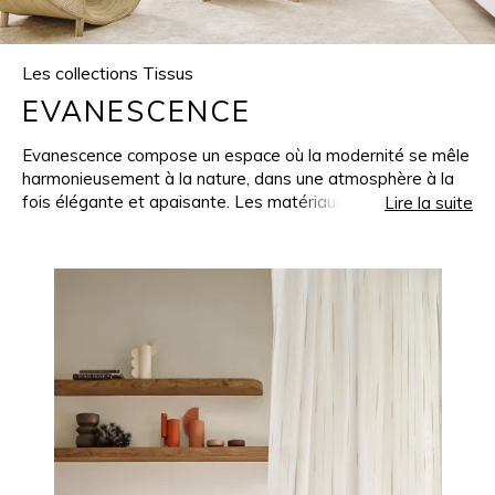
Les collections Tissus
EVANESCENCE
Evanescence compose un espace où la modernité se mêle
harmonieusement à la nature, dans une atmosphère à la
fois élégante et apaisante. Les matériaux bruts y sont à
Lire la suite
l'honneur, propageant une sensation de chaleur et de
pureté. Les meubles, fabriqués en bois massif, rotin,
bambou ou lin, présentent un design épuré et
contemporain. Des pièces aux lignes simples,
géométriques, sont rehaussées de détails artisanaux :
sculptures en bois ou tissages faits main au caractère
authentique. Les motifs organiques délicats, inspirés de la
nature, et les effets de matières évanescentes révèlent
une belle profondeur et une nouvelle dimension dans
l'espace. Chaque élément de décoration est choisi avec
soin pour s’accorder à cet esprit doux et accueillant,
connecté à la Terre, autant qu’à l’esthétique actuelle et