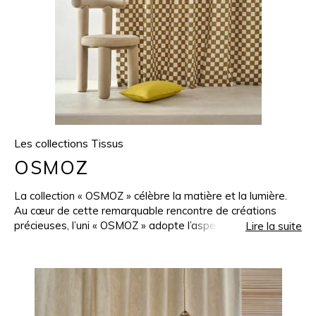
Les collections Tissus
OSMOZ
La collection « OSMOZ » célèbre la matière et la lumière.
Au cœur de cette remarquable rencontre de créations
précieuses, l’uni « OSMOZ » adopte l’aspect délicat du lin
Lire la suite
pour dialoguer joliment avec les textures généreuses et
volumineuses du jacquard « NAIA ». Les panneaux
« TRIM », « DAZZLE », « SILMEA » et « FRAME » sont
ponctués, sur une conception grande longueur, de subtils
détails comme des galons joliment travaillés, afin
d’apporter rythme et élégance à la collection. Ils révèlent