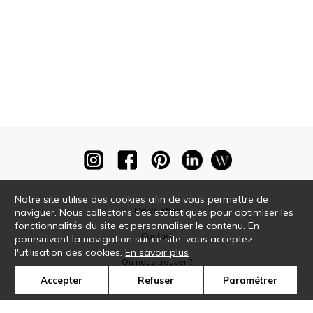
Notre site utilise des cookies afin de vous permettre de
Newsletter
naviguer. Nous collectons des statistiques pour optimiser les
fonctionnalités du site et personnaliser le contenu. En
Contact
poursuivant la navigation sur ce site, vous acceptez
l'utilisation des cookies.
En savoir plus
Où nous trouver ?
Accepter
Refuser
Paramétrer
Glossaire