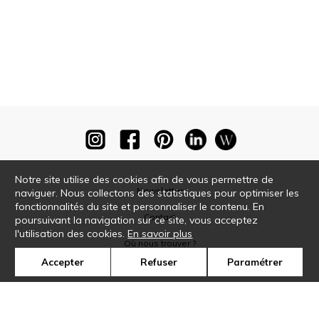
Notre site utilise des cookies afin de vous permettre de
Newsletter
naviguer. Nous collectons des statistiques pour optimiser les
fonctionnalités du site et personnaliser le contenu. En
Contact
poursuivant la navigation sur ce site, vous acceptez
l'utilisation des cookies.
En savoir plus
Où nous trouver ?
Accepter
Refuser
Paramétrer
Glossaire
Symbole