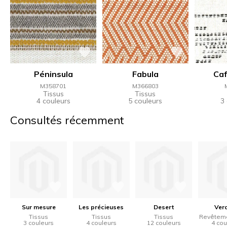
Péninsula
Fabula
Caf
M358701
M366803
Tissus
Tissus
4 couleurs
5 couleurs
3
Consultés récemment
Sur mesure
Les précieuses
Desert
Ver
Tissus
Tissus
Tissus
Revêteme
3 couleurs
4 couleurs
12 couleurs
4 cou