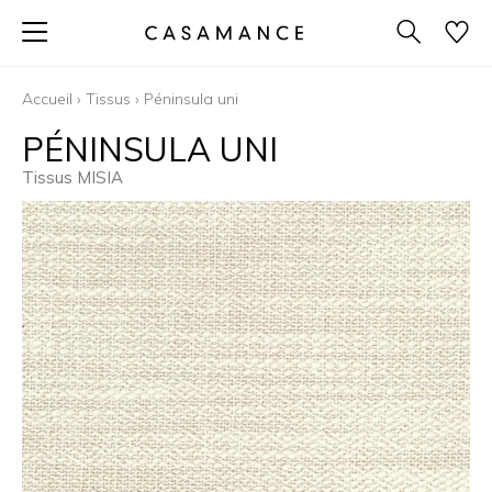
Accueil
›
Tissus
›
Péninsula uni
PÉNINSULA UNI
Tissus MISIA