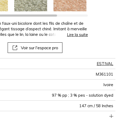
panoramiques
papiers peints
muraux
n faux-uni bicolore dont les fils de chaîne et de
égant tissage d’aspect chiné. Imitant à merveille
es que le lin, la laine ou le coton, cette étoffe
Lire la suite
yoléfine high-tech, indétrônables dans le
ovation textile : anti-taches, hypoallergéniques
Voir sur l'espace pro
une haute solidité des couleurs à la lumière et
stance aux intempéries, à l’eau chlorée et salée,
raisons, « Gigi » est un tissu non seulement
ESTIVAL
nt, qui saura migrer de l’intérieur vers
es saisons. Il saura répondre aux exigences d’une
M361101
 privée, en vue de confections à usage intensif,
décoration.
Ivoire
97 % pp ; 3 % pes - solution dyed
147 cm / 58 Inches
e à usage intensif : >40,000 cycles (Martindale) et/ou >30,000
Séchage rapide
Raccord libre
De large
100000
60000
Italie
750