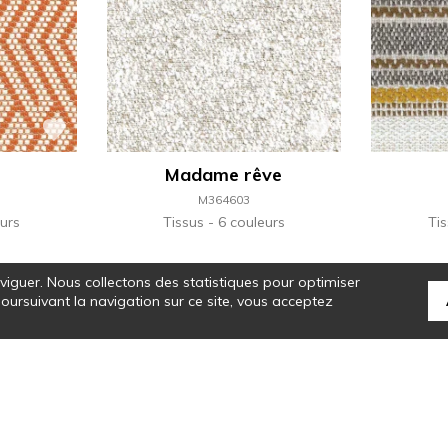
Madame rêve
M364603
urs
Tissus
6 couleurs
Ti
aviguer. Nous collectons des statistiques pour optimiser
 poursuivant la navigation sur ce site, vous acceptez