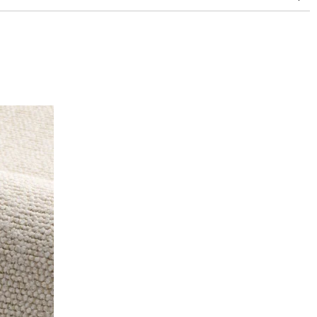
doubles rubs (Wyzenbeek)
Anti-moisissure
Solidité à l’eau chlorée et à l’eau salée >4-5 Echelle : 5)
Solidité des couleurs à la -lumière >7-8 (Echelle : 8)