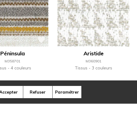
Péninsula
Aristide
M358701
M360901
ssus
4 couleurs
Tissus
3 couleurs
Accepter
Refuser
Paramétrer