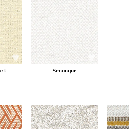
art
Senanque