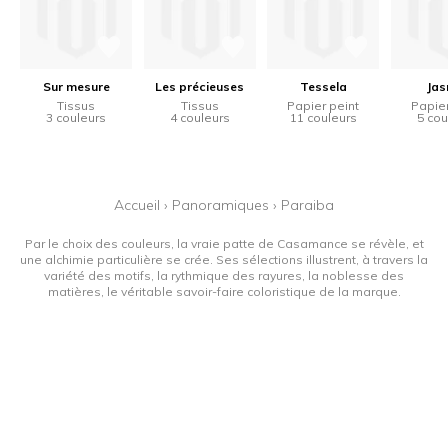
Sur mesure
Les précieuses
Tessela
Jas
Tissus
Tissus
Papier peint
Papier
3 couleurs
4 couleurs
11 couleurs
5 cou
Accueil
›
Panoramiques
›
Paraiba
Par le choix des couleurs, la vraie patte de Casamance se révèle, et
une alchimie particulière se crée. Ses sélections illustrent, à travers la
variété des motifs, la rythmique des rayures, la noblesse des
matières, le véritable savoir-faire coloristique de la marque.