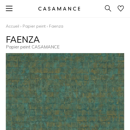
Accueil
›
Papier peint
›
Faenza
FAENZA
Papier peint CASAMANCE