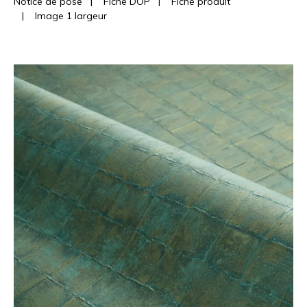
Notice de pose
|
Fiche DOP
|
Fiche produit
|
Image 1 largeur