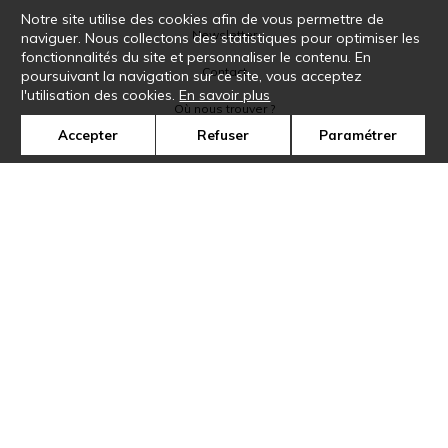
Notre site utilise des cookies afin de vous permettre de
Newsletter
naviguer. Nous collectons des statistiques pour optimiser les
fonctionnalités du site et personnaliser le contenu. En
Contact
poursuivant la navigation sur ce site, vous acceptez
l'utilisation des cookies.
En savoir plus
Où nous trouver ?
Accepter
Refuser
Paramétrer
Glossaire
Symbole
Presse
Cookies
Rejoignez-nous !
©Casamance2019
Confidentialité
Mentions légales