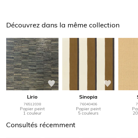
Découvrez dans la même collection
Lirio
Sinopia
76512038
76040406
7
Papier peint
Papier peint
Pa
1 couleur
5 couleurs
20
Consultés récemment