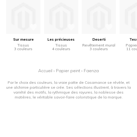
Sur mesure
Les précieuses
Deserti
Tes
Tissus
Tissus
Revêtement mural
Papier
3 couleurs
4 couleurs
3 couleurs
11 co
Accueil
›
Papier peint
›
Faenza
Par le choix des couleurs, la vraie patte de Casamance se révèle, et
une alchimie particulière se crée. Ses sélections illustrent, à travers la
variété des motifs, la rythmique des rayures, la noblesse des
matières, le véritable savoir-faire coloristique de la marque.