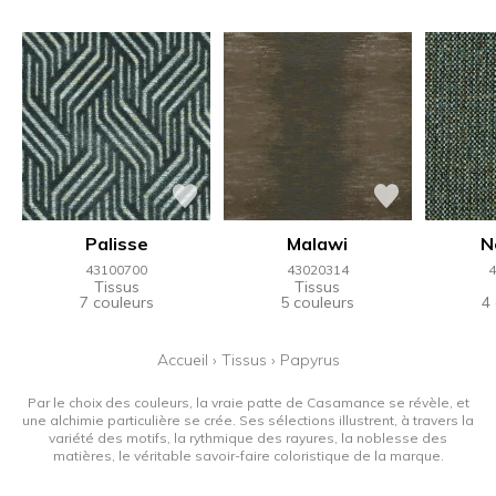
Palisse
Malawi
N
43100700
43020314
4
Tissus
Tissus
7 couleurs
5 couleurs
4
Accueil
›
Tissus
›
Papyrus
Par le choix des couleurs, la vraie patte de Casamance se révèle, et
une alchimie particulière se crée. Ses sélections illustrent, à travers la
variété des motifs, la rythmique des rayures, la noblesse des
matières, le véritable savoir-faire coloristique de la marque.