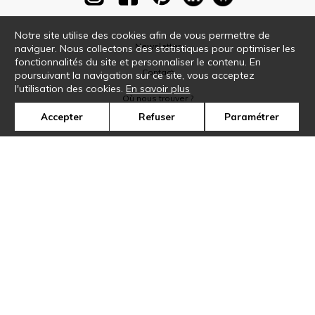
Notre site utilise des cookies afin de vous permettre de
Newsletter
naviguer. Nous collectons des statistiques pour optimiser les
fonctionnalités du site et personnaliser le contenu. En
Contact
poursuivant la navigation sur ce site, vous acceptez
l'utilisation des cookies.
En savoir plus
Où nous trouver ?
Accepter
Refuser
Paramétrer
Glossaire
Symbole
Presse
Cookies
Rejoignez-nous !