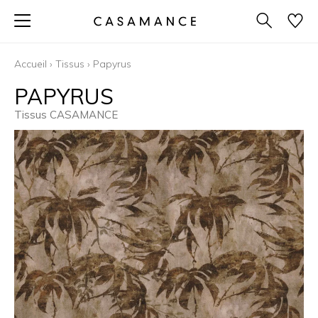
Accueil
›
Tissus
›
Papyrus
PAPYRUS
Tissus CASAMANCE