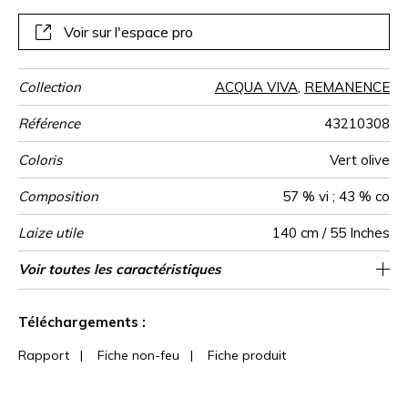
Voir sur l'espace pro
Collection
ACQUA VIVA
,
REMANENCE
Référence
43210308
Coloris
Vert olive
Composition
57 % vi ; 43 % co
Laize utile
140 cm / 55 Inches
Raccord
Test
Usage
Sens
Poids g/m²
Usage
Entretien
Pays d'origine
Rapport
Rapport
Voir toutes les caractéristiques
Siège à usage classique : 20.000 à 40.000
35 cm / 14 Inches
35 cm / 14 Inches
Raccord droit
De large
30000
Inde
560
Martindale
martindale
Horizontal
Vertical
cycles (Martindale) et/ou 15,000 à 30,000
Voir moins de caractéristiques
doubles rubs (Wyzenbeek)
Téléchargements :
Rapport
|
Fiche non-feu
|
Fiche produit