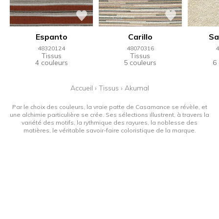
Espanto
Carillo
Sa
48320124
48070316
4
Tissus
Tissus
4 couleurs
5 couleurs
6
Accueil
›
Tissus
›
Akumal
Par le choix des couleurs, la vraie patte de Casamance se révèle, et
une alchimie particulière se crée. Ses sélections illustrent, à travers la
variété des motifs, la rythmique des rayures, la noblesse des
matières, le véritable savoir-faire coloristique de la marque.