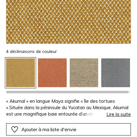
4 déclinaisons de couleur
« Akumal » en langue Maya signifie « île des tortues
».Située dans la péninsule du Yucatan au Mexique, Akumal
est une magnifique baie entourée d’un récif de
Lire la suite
corail.Décliné en quatre coloris le motif géométrique est
tissé d’un fil de chaîne blanc et d’un fil de trame fantaisie
Ajouter à ma liste d'envie
de polypropylène, qui lui confère un beau relief.