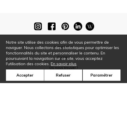
Notre site utilise des cookies afin de vous permettre de
Newsletter
naviguer. Nous collectons des statistiques pour optimiser les
fonctionnalités du site et personnaliser le contenu. En
Contact
poursuivant la navigation sur ce site, vous acceptez
l'utilisation des cookies.
En savoir plus
Où nous trouver ?
Accepter
Refuser
Paramétrer
Glossaire
Symbole
Presse
Cookies
Rejoignez-nous !