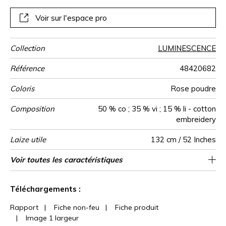
Voir sur l'espace pro
Collection
LUMINESCENCE
Référence
48420682
Coloris
Rose poudre
Composition
50 % co ; 35 % vi ; 15 % li - cotton
embreidery
Laize utile
132 cm / 52 Inches
Raccord
Sens
Poids g/m²
Performance
Usage
Entretien
Pays d'origine
Rapport
Rapport
Voir toutes les caractéristiques
66 cm / 26 Inches
45 cm / 18 Inches
Raccord droit
aw - 0.15
De large
Inde
436
Accoustique
Horizontal
Vertical
Voir moins de caractéristiques
Téléchargements :
Rapport
|
Fiche non-feu
|
Fiche produit
|
Image 1 largeur