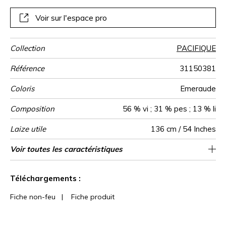
Voir sur l'espace pro
Collection
PACIFIQUE
Référence
31150381
Coloris
Emeraude
Composition
56 % vi ; 31 % pes ; 13 % li
Laize utile
136 cm / 54 Inches
Rétrécissement
Raccord
Sens
Poids g/m²
Performance
Usage
Entretien
Pays d'origine
Rapport
Rapport
Voir toutes les caractéristiques
68 cm / 27 Inches
70 cm / 28 Inches
Raccord droit
aw - 0.15
De large
<6%
Inde
215
Accoustique
Horizontal
Vertical
Voir moins de caractéristiques
Téléchargements :
Fiche non-feu
|
Fiche produit