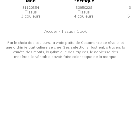
Moa
Pacifique
31120354
30950228
3
Tissus
Tissus
3 couleurs
4 couleurs
5
Accueil
›
Tissus
›
Cook
Par le choix des couleurs, la vraie patte de Casamance se révèle, et
une alchimie particulière se crée. Ses sélections illustrent, à travers la
variété des motifs, la rythmique des rayures, la noblesse des
matières, le véritable savoir-faire coloristique de la marque.