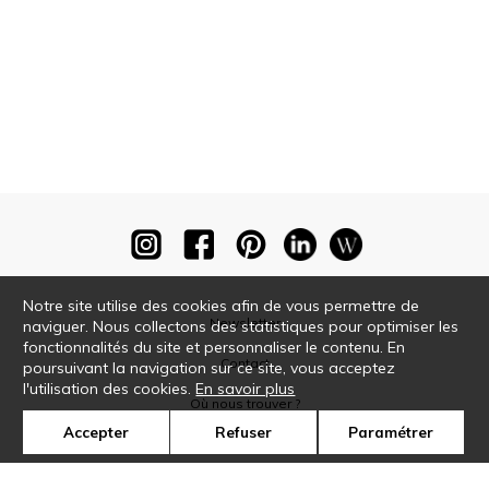
Notre site utilise des cookies afin de vous permettre de
Newsletter
naviguer. Nous collectons des statistiques pour optimiser les
fonctionnalités du site et personnaliser le contenu. En
Contact
poursuivant la navigation sur ce site, vous acceptez
l'utilisation des cookies.
En savoir plus
Où nous trouver ?
Accepter
Refuser
Paramétrer
Glossaire
Symbole