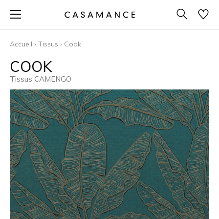
Accueil
›
Tissus
›
Cook
COOK
Tissus CAMENGO