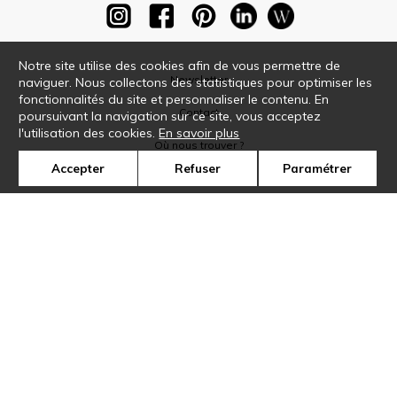
Notre site utilise des cookies afin de vous permettre de
Newsletter
naviguer. Nous collectons des statistiques pour optimiser les
fonctionnalités du site et personnaliser le contenu. En
Contact
poursuivant la navigation sur ce site, vous acceptez
l'utilisation des cookies.
En savoir plus
Où nous trouver ?
Accepter
Refuser
Paramétrer
Glossaire
Symbole
Presse
Cookies
Rejoignez-nous !