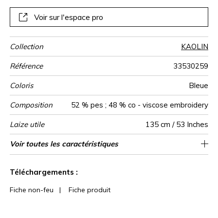
Voir sur l'espace pro
Collection
KAOLIN
Référence
33530259
Coloris
Bleue
Composition
52 % pes ; 48 % co - viscose embroidery
Laize utile
135 cm / 53 Inches
Rétrécissement
Raccord
Sens
Poids g/m²
Usage
Entretien
Pays d'origine
Rapport
Rapport
Voir toutes les caractéristiques
23 cm / 9 Inches
24 cm / 9 Inches
Raccord droit
De large
<4%
Inde
290
Horizontal
Vertical
Voir moins de caractéristiques
Téléchargements :
Fiche non-feu
|
Fiche produit