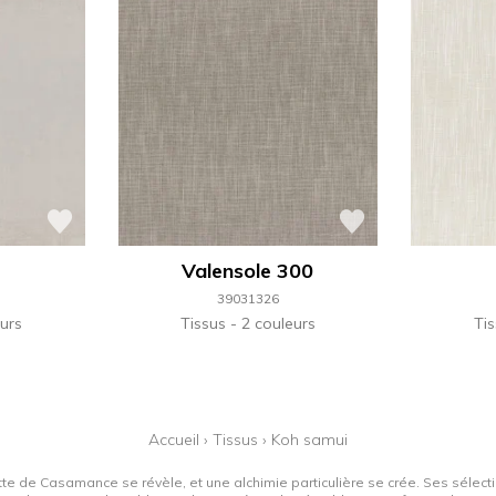
Valensole 300
39031326
urs
Tissus
2 couleurs
Ti
Accueil
›
Tissus
›
Koh samui
tte de Casamance se révèle, et une alchimie particulière se crée. Ses sélectio