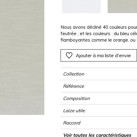
Rose
Rose
Rose
Rose
Végétal
Végétal
Rouge
Rouge
Rouge
Rouge
as
Vert
Vert
Vert
Vert
Nous avons décliné 40 couleurs pour
feutrée ; et les couleurs : du bleu 
Violet
Violet
Violet
Violet
flamboyantes comme le orange, ou l
tissu uni est en 280 cm de large ; p
Ajouter à ma liste d'envie
Collection
Référence
Composition
Laize utile
Raccord
Sens
Poids g/m²
Usage
Entretien
Pays d'origine
Voir toutes les caractéristiques