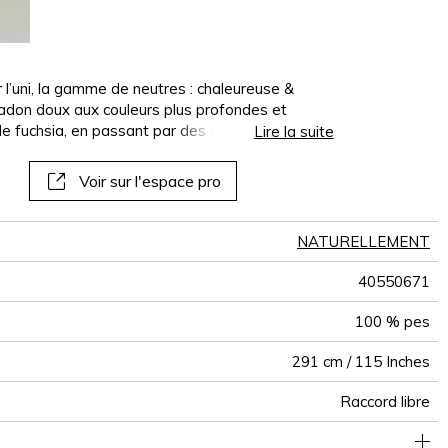
panoramiques
papiers peints
muraux
 l’uni, la gamme de neutres : chaleureuse &
céladon doux aux couleurs plus profondes et
e fuchsia, en passant par des demi-ton. Le
Lire la suite
arfait pour les stores bateaux grande largeur.
Voir sur l'espace pro
NATURELLEMENT
40550671
100 % pes
291 cm / 115 Inches
Raccord libre
De large
Inde
280