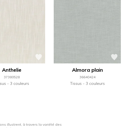
Anthelie
Almora plain
37380528
36640424
ssus
3 couleurs
Tissus
3 couleurs
ns illustrent, à travers la variété des