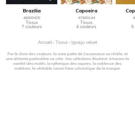
Brazilia
Capoeira
Cop
46800425
47880144
4
Tissus
Tissus
7 couleurs
4 couleurs
5
Accueil
›
Tissus
›
Iguaçu velvet
Par le choix des couleurs, la vraie patte de Casamance se révèle, et
une alchimie particulière se crée. Ses sélections illustrent, à travers la
variété des motifs, la rythmique des rayures, la noblesse des
matières, le véritable savoir-faire coloristique de la marque.