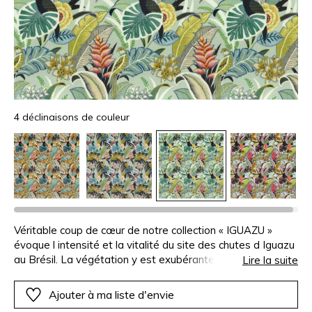
4 déclinaisons de couleur
Véritable coup de cœur de notre collection « IGUAZU »
évoque l intensité et la vitalité du site des chutes d Iguazu
au Brésil. La végétation y est exubérante opulente
Lire la suite
radieuse… le panorama est saisissant ! Imprimé sur un
velours polyester voluptueux : sa souplesse est infinie et
Ajouter à ma liste d'envie
son toucher d une douceur incomparable. A choisir pour un