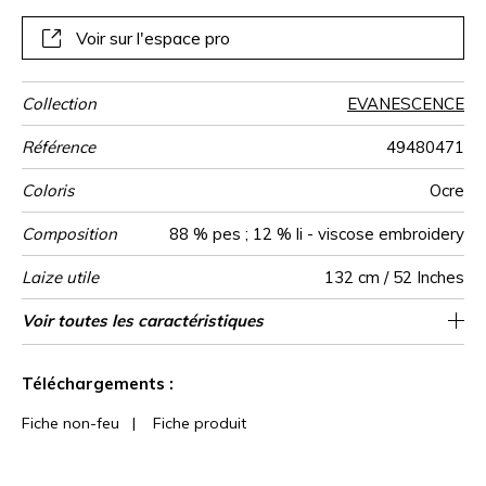
douce aux contrastes légers. Ce sublime travail de rayures
est idéal pour la conception de stores bateaux.
Voir sur l'espace pro
Collection
EVANESCENCE
Référence
49480471
Coloris
Ocre
Composition
88 % pes ; 12 % li - viscose embroidery
Laize utile
132 cm / 52 Inches
Rétrécissement
Raccord
Sens
Poids g/m²
Performance
Usage
Entretien
Pays d'origine
Rapport
Rapport
Voir toutes les caractéristiques
33 cm / 13 Inches
24 cm / 9 Inches
Raccord droit
aw - 0.15
De large
<2%
Inde
400
Accoustique
Horizontal
Vertical
Voir moins de caractéristiques
Téléchargements :
Fiche non-feu
|
Fiche produit