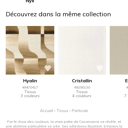
Nyx
Découvrez dans la même collection
Hyalin
Cristallin
49470417
49290130
4
Tissus
Tissus
3 couleurs
4 couleurs
7
Accueil
›
Tissus
›
Particule
Par le choix des couleurs, la vraie patte de Casamance se révèle, et
une alchimie particulière se crée. Ses sélections illustrent, à travers la