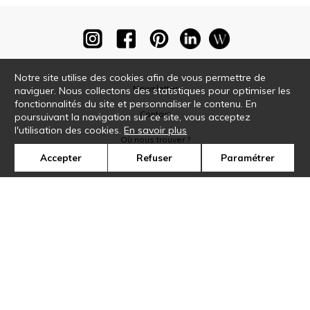
Notre site utilise des cookies afin de vous permettre de
Newsletter
naviguer. Nous collectons des statistiques pour optimiser les
fonctionnalités du site et personnaliser le contenu. En
Contact
poursuivant la navigation sur ce site, vous acceptez
l'utilisation des cookies.
En savoir plus
Où nous trouver ?
Accepter
Refuser
Paramétrer
Glossaire
Symbole
Presse
Cookies
Rejoignez-nous !