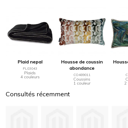
Plaid nepal
Housse de coussin
Housse
abondance
PL03043
Plaids
CO489011
C
4 couleurs
Coussins
C
1 couleur
2
Consultés récemment