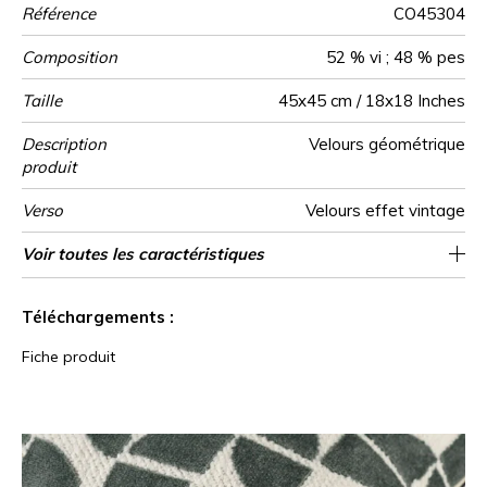
Référence
CO45304
Composition
52 % vi ; 48 % pes
Taille
45x45 cm / 18x18 Inches
Description
Velours géométrique
produit
Verso
Velours effet vintage
Finition
Fermeture
Entretien
Pays d'origine
Voir toutes les caractéristiques
Zippee invisible
Tunisie
Galon
Voir moins de caractéristiques
Téléchargements :
Fiche produit