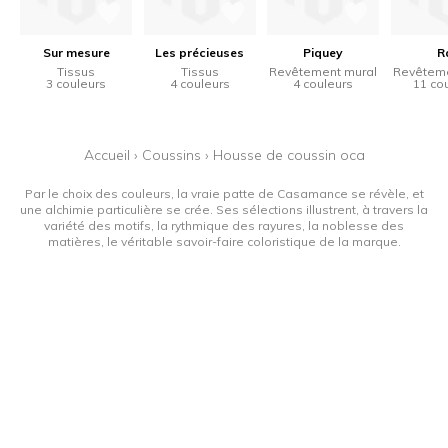
Sur mesure
Les précieuses
Piquey
R
Tissus
Tissus
Revêtement mural
Revêteme
3 couleurs
4 couleurs
4 couleurs
11 co
Accueil
›
Coussins
›
Housse de coussin oca
Par le choix des couleurs, la vraie patte de Casamance se révèle, et
une alchimie particulière se crée. Ses sélections illustrent, à travers la
variété des motifs, la rythmique des rayures, la noblesse des
matières, le véritable savoir-faire coloristique de la marque.