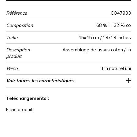
Référence
CO47903
Composition
68 % li ; 32 % co
Taille
45x45 cm / 18x18 Inches
Description
Assemblage de tissus coton / lin
produit
Verso
Lin naturel uni
Finition
Fermeture
Entretien
Pays d'origine
Voir toutes les caractéristiques
Zippee invisible
Point cavalier
Tunisie
Voir moins de caractéristiques
Téléchargements :
Fiche produit