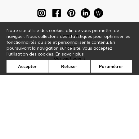
Notre site utilise des cookies afin de vous permettre de
Newsletter
naviguer. Nous collectons des statistiques pour optimiser les
fonctionnalités du site et personnaliser le contenu. En
Contact
poursuivant la navigation sur ce site, vous acceptez
l'utilisation des cookies.
En savoir plus
Où nous trouver ?
Accepter
Refuser
Paramétrer
Glossaire
Symbole
Presse
Cookies
Rejoignez-nous !