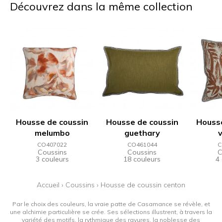
Découvrez dans la même collection
Housse de coussin
Housse de coussin
Housse
melumbo
guethary
CO407022
CO461044
C
Coussins
Coussins
C
3 couleurs
18 couleurs
4
Accueil
›
Coussins
›
Housse de coussin centon
Par le choix des couleurs, la vraie patte de Casamance se révèle, et
une alchimie particulière se crée. Ses sélections illustrent, à travers la
variété des motifs, la rythmique des rayures, la noblesse des