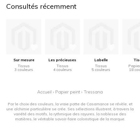
Consultés récemment
Sur mesure
Les précieuses
Labelle
Tis
Tissus
Tissus
Tissus
Papier
3 couleurs
4 couleurs
5 couleurs
18 co
Accueil
›
Papier peint
›
Tressana
Par le choix des couleurs, la vraie patte de Casamance se révèle, et
une alchimie particulière se crée. Ses sélections illustrent, à travers la
variété des motifs, la rythmique des rayures, la noblesse des
matières, le véritable savoir-faire coloristique de la marque.