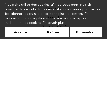
Notre site utilise des cookies afin de vous permettre de
Newsletter
naviguer. Nous collectons des statistiques pour optimiser les
fonctionnalités du site et personnaliser le contenu. En
Contact
poursuivant la navigation sur ce site, vous acceptez
l'utilisation des cookies.
En savoir plus
Où nous trouver ?
Accepter
Refuser
Paramétrer
Glossaire
Symbole
Presse
Cookies
Rejoignez-nous !
©Casamance2019
Confidentialité
Mentions légales