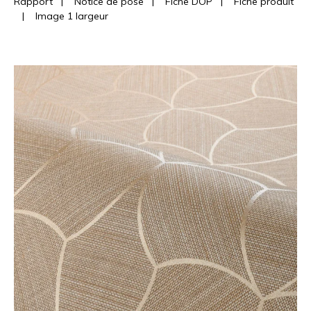
Rapport
|
Notice de pose
|
Fiche DOP
|
Fiche produit
|
Image 1 largeur