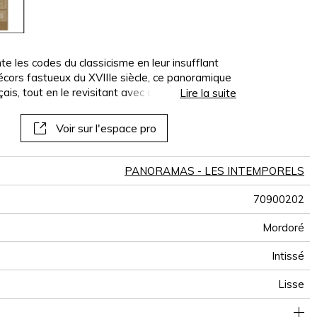
panoramiques
papiers peints
muraux
les codes du classicisme en leur insufflant
écors fastueux du XVIIIe siècle, ce panoramique
ais, tout en le revisitant avec audace grâce à
Lire la suite
ncarne l’union parfaite entre raffinement
l habille les murs comme un bijou mural, posant
Voir sur l'espace pro
singulière. Une pièce maîtresse qui invite à
français, sous un éclat nouveau.
PANORAMAS - LES INTEMPORELS
70900202
Mordoré
Intissé
Lisse
300 cm / 118 inches
70 cm / 28 inches
Encollage du mur
Arrachage à sec
Raccord droit
Lessivable
Pays-bas
B s1 d0
Class A
210 cm
220
A+
3