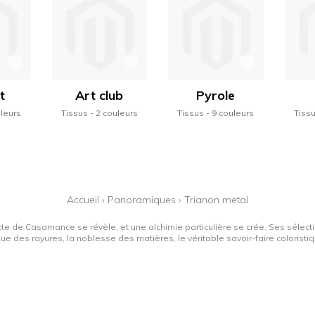
t
Art club
Pyrole
uleurs
Tissus
2 couleurs
Tissus
9 couleurs
Tiss
Accueil
›
Panoramiques
›
Trianon metal
tte de Casamance se révèle, et une alchimie particulière se crée. Ses sélectio
que des rayures, la noblesse des matières, le véritable savoir-faire colorist