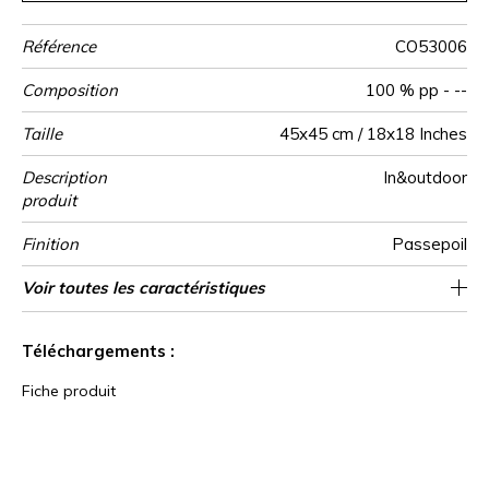
Référence
CO53006
Composition
100 % pp - --
Taille
45x45 cm / 18x18 Inches
Description
In&outdoor
produit
Finition
Passepoil
Fermeture
Entretien
Pays d'origine
Caractéristiques
Voir toutes les caractéristiques
Zippee invisible
Tunisie
Outdoor
Voir moins de caractéristiques
Téléchargements :
Fiche produit