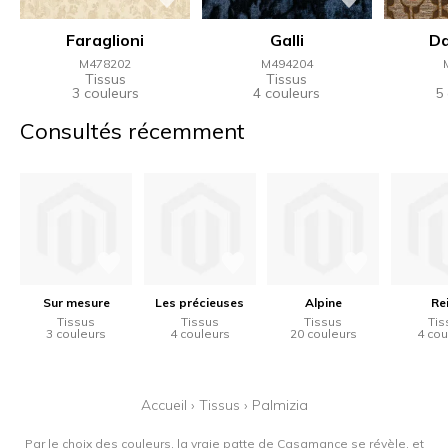
Faraglioni
Galli
D
M478202
M494204
Tissus
Tissus
3 couleurs
4 couleurs
5
Consultés récemment
Sur mesure
Les précieuses
Alpine
Re
Tissus
Tissus
Tissus
Tis
3 couleurs
4 couleurs
20 couleurs
4 cou
Accueil
›
Tissus
›
Palmizia
Par le choix des couleurs, la vraie patte de Casamance se révèle, et