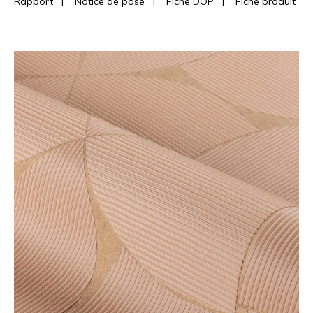
Rapport
|
Notice de pose
|
Fiche DOP
|
Fiche produit