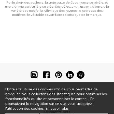
Par le choix des couleurs, la vraie patte de Casamance se révèle, et
une alchimie particulière se crée. Ses sélections illustrent, à travers la
variété des motifs, la rythmique des rayures, la noblesse des
matières, le véritable savoir-faire coloristique de la marque.
Notre site utilise des cookies afin de vous permettre de
Newsletter
naviguer. Nous collectons des statistiques pour optimiser les
fonctionnalités du site et personnaliser le contenu. En
Contact
poursuivant la navigation sur ce site, vous acceptez
l'utilisation des cookies.
En savoir plus
Où nous trouver ?