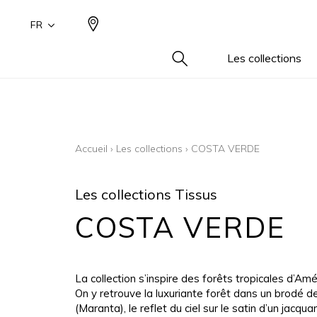
FR
Les collections
Type
Famil
Famil
Famil
Coule
Coule
Coule
Aspect
Uni / f
Uni / f
Dessin
Beige
Beige
Beige
Accueil
›
Les collections
›
COSTA VERDE
Aspect
Dessin
Dessin
Blanc
Blanc
Blanc
Aspect 
Petits 
Petits 
Bleu
Bleu
Bleu
Les collections Tissus
Aspect
Gris
Gris
Gris
COSTA VERDE
Coton
Jaune
Jaune
Jaune
Inspira
Marro
Marro
Marro
Inspira
Multico
Multico
Multico
La collection s’inspire des forêts tropicales d’Am
Laine
Noir
Noir
Noir
On y retrouve la luxuriante forêt dans un brodé de
(Maranta), le reflet du ciel sur le satin d’un jacqua
Lin
Orang
Orang
Orang