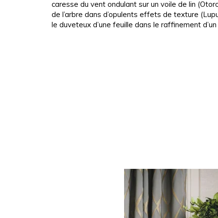
caresse du vent ondulant sur un voile de lin (Otoro
Satin
Rose
Rose
Rose
de l’arbre dans d’opulents effets de texture (Lup
le duveteux d’une feuille dans le raffinement d’un 
Soie
Rouge
Rouge
Rouge
Taffet
Vert
Violet
Vert
Tencel
Violet
Vert
Violet