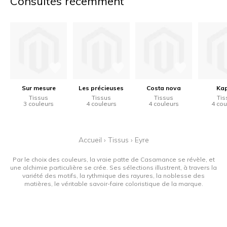
Consultés récemment
Sur mesure
Les précieuses
Costa nova
Ka
Tissus
Tissus
Tissus
Tis
3 couleurs
4 couleurs
4 couleurs
4 cou
Accueil
›
Tissus
›
Eyre
Par le choix des couleurs, la vraie patte de Casamance se révèle, et
une alchimie particulière se crée. Ses sélections illustrent, à travers la
variété des motifs, la rythmique des rayures, la noblesse des
matières, le véritable savoir-faire coloristique de la marque.