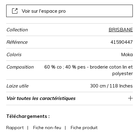
couleurs douces et actuelles : Neige, Lin, Horizon et Moka.
Esthétisme et légèreté s’unissent merveilleusement dans
Voir sur l'espace pro
une harmonie vraiment apaisante.
Collection
BRISBANE
Référence
41590447
Coloris
Moka
Composition
60 % co ; 40 % pes - broderie coton lin et
polyester
Laize utile
300 cm / 118 Inches
Rétrécissement
Raccord
Sens
Poids g/m²
Usage
Entretien
Pays d'origine
Rapport
Conseils
Voir toutes les caractéristiques
Les tissus peuvent être tournés pour la
300 cm / 118 Inches
Raccord droit
De haut
<1%
Inde
120
Vertical
de
confection, l’effet ligné ne sera plus vertical
confection
Voir moins de caractéristiques
mais horizontal
Téléchargements :
Rapport
|
Fiche non-feu
|
Fiche produit