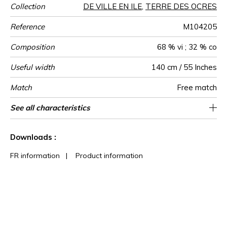
Collection
DE VILLE EN ILE
,
TERRE DES OCRES
Reference
M104205
Composition
68 % vi ; 32 % co
Useful width
140 cm / 55 Inches
Match
Free match
Martindale
Martindale
Wyzenbeek
Pattern
Weight in
Use
Care
Country of
See all characteristics
Heavy duty Upholstery : superior or equal to
Non-railroaded
100000
30000
Italy
700
use
direction
g/m²
origin
40 000 cycles (Martindale) and superior or
See less characteristics
equal to 30,000 double rubs (Wyzenbeek)
Downloads :
FR information
|
Product information