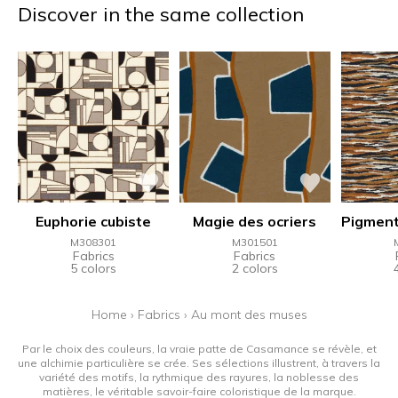
Discover in the same collection
Euphorie cubiste
Magie des ocriers
Pigment
M308301
M301501
Fabrics
Fabrics
5 colors
2 colors
Home
›
Fabrics
›
Au mont des muses
Par le choix des couleurs, la vraie patte de Casamance se révèle, et
une alchimie particulière se crée. Ses sélections illustrent, à travers la
variété des motifs, la rythmique des rayures, la noblesse des
matières, le véritable savoir-faire coloristique de la marque.