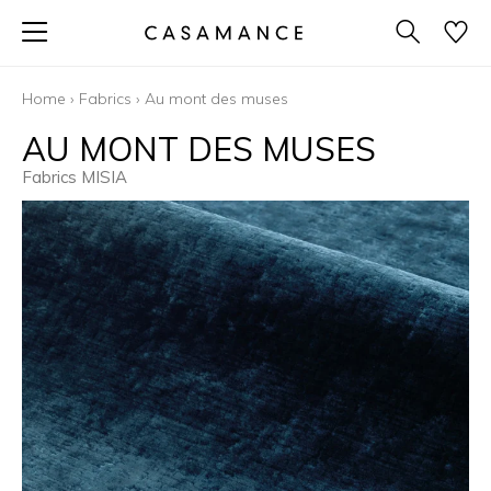
Home
›
Fabrics
›
Au mont des muses
AU MONT DES MUSES
Fabrics MISIA