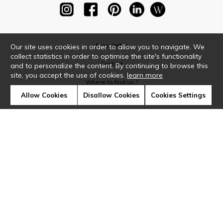
Newsletter
Our site uses cookies in order to allow you to navigate. We
collect statistics in order to optimise the site's functionality
Contact
and to personalize the content. By continuing to browse this
site, you accept the use of cookies.
learn more
Where to find us ?
Allow Cookies
Disallow Cookies
Cookies Settings
Glossary
Symbols
Press
Cookies
Our talents