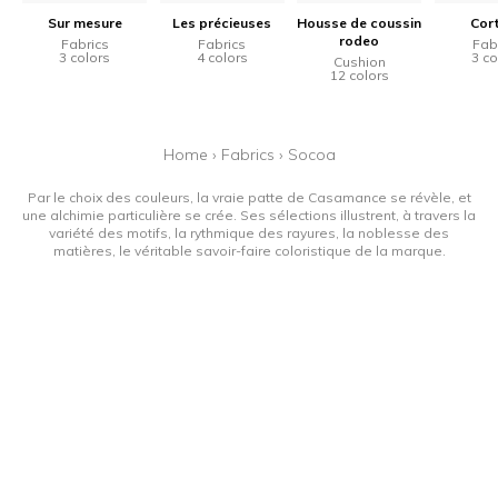
Sur mesure
Les précieuses
Housse de coussin
Cor
rodeo
Fabrics
Fabrics
Fab
3 colors
4 colors
3 co
Cushion
12 colors
Home
›
Fabrics
›
Socoa
Par le choix des couleurs, la vraie patte de Casamance se révèle, et
une alchimie particulière se crée. Ses sélections illustrent, à travers la
variété des motifs, la rythmique des rayures, la noblesse des
matières, le véritable savoir-faire coloristique de la marque.