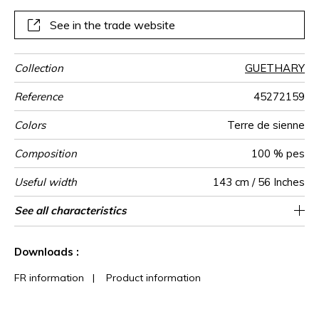
See in the trade website
Collection
GUETHARY
Reference
45272159
Colors
Terre de sienne
Composition
100 % pes
Useful width
143 cm / 56 Inches
Shrinkage
Match
Martindale
Martindale
Wyzenbeek
Pattern
Weight in
Performance
Use
Care
Country of
See all characteristics
Heavy duty Upholstery : superior or equal to
Non-railroaded
Free match
aw - 0.15
40000
45000
China
<1%
600
use
direction
g/m²
Accoustique
origin
40 000 cycles (Martindale) and superior or
See less characteristics
equal to 30,000 double rubs (Wyzenbeek)
Downloads :
FR information
|
Product information