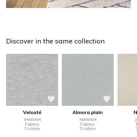
Discover in the same collection
Velouté
Almora plain
N
44430304
36640424
2
Fabrics
Fabrics
3 colors
3 colors