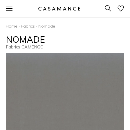
Home
›
Fabrics
›
Nomade
NOMADE
Fabrics CAMENGO