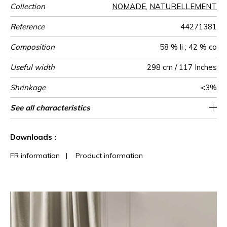
Collection
NOMADE
,
NATURELLEMENT
Reference
44271381
Composition
58 % li ; 42 % co
Useful width
298 cm / 117 Inches
Shrinkage
<3%
Match
Pattern
Weight in
Use
Care
Country of
See all characteristics
Free match
Railroaded
India
220
direction
g/m²
origin
See less characteristics
Downloads :
FR information
|
Product information