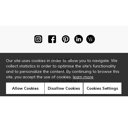
Newsletter
Our site uses cookies in order to allow you to navigate. We
collect statistics in order to optimise the site's functionality
Contact
and to personalize the content. By continuing to browse this
site, you accept the use of cookies.
learn more
Where to find us ?
Allow Cookies
Disallow Cookies
Cookies Settings
Glossary
Symbols
Press
Cookies