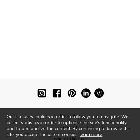
Newsletter
Our site uses cookies in order to allow you to navigate. We
collect statistics in order to optimise the site's functionality
Contact
and to personalize the content. By continuing to browse this
site, you accept the use of cookies.
learn more
Where to find us ?