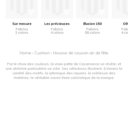
Sur mesure
Les précieuses
Illusion 150
Oli
Fabrics
Fabrics
Fabrics
Fab
3 colors
4 colors
58 colors
4 co
Home
›
Cushion
›
Housse de coussin air de fête
Par le choix des couleurs, la vraie patte de Casamance se révèle, et
une alchimie particulière se crée. Ses sélections illustrent, à travers la
variété des motifs, la rythmique des rayures, la noblesse des
matières, le véritable savoir-faire coloristique de la marque.