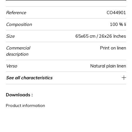
Reference
CO44901
Composition
100 % li
Size
65x65 cm / 26x26 Inches
Commercial
Print on linen
description
Verso
Natural plain linen
Finition
Closing
Care
Country of
See all characteristics
Invisible zipper
Bourdon point
Tunisia
origin
See less characteristics
Downloads :
Product information