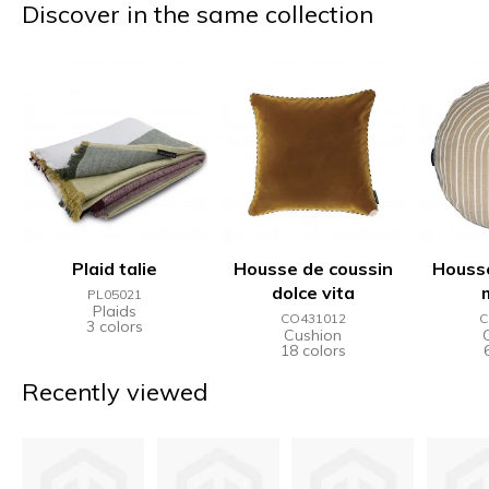
Discover in the same collection
Plaid talie
Housse de coussin
Housse
dolce vita
PL05021
Plaids
CO431012
C
3 colors
Cushion
18 colors
Recently viewed