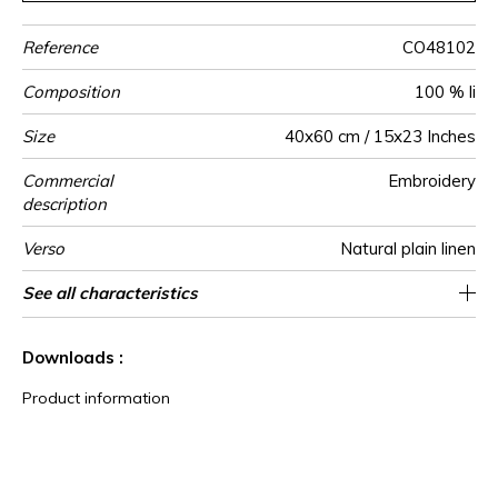
Reference
CO48102
Composition
100 % li
Size
40x60 cm / 15x23 Inches
Commercial
Embroidery
description
Verso
Natural plain linen
Finition
Closing
Care
Country of
See all characteristics
Invisible zipper
Tunisia
Braid
origin
See less characteristics
Downloads :
Product information