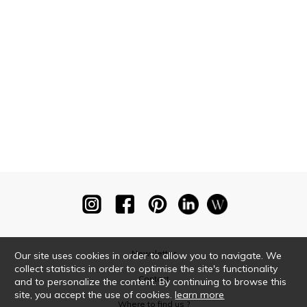
Newsletter
Our site uses cookies in order to allow you to navigate. We
collect statistics in order to optimise the site's functionality
Contact
and to personalize the content. By continuing to browse this
site, you accept the use of cookies.
learn more
Where to find us ?