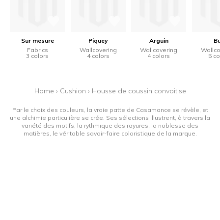
Sur mesure
Piquey
Arguin
Bu
Fabrics
Wallcovering
Wallcovering
Wallco
3 colors
4 colors
4 colors
5 co
Home
›
Cushion
›
Housse de coussin convoitise
Par le choix des couleurs, la vraie patte de Casamance se révèle, et
une alchimie particulière se crée. Ses sélections illustrent, à travers la
variété des motifs, la rythmique des rayures, la noblesse des
matières, le véritable savoir-faire coloristique de la marque.