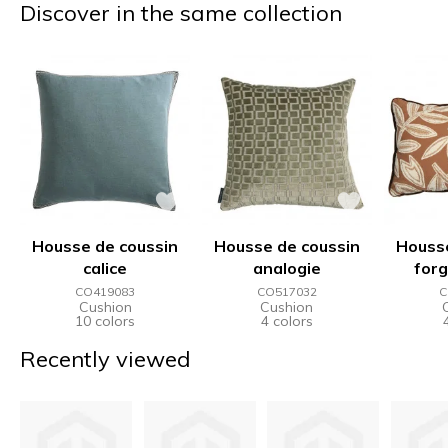
Discover in the same collection
Housse de coussin
Housse de coussin
Housse
calice
analogie
forg
CO419083
CO517032
C
Cushion
Cushion
10 colors
4 colors
Recently viewed