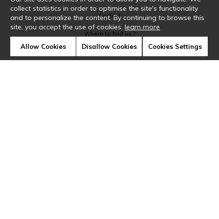
collect statistics in order to optimise the site's functionality
Contact
and to personalize the content. By continuing to browse this
site, you accept the use of cookies.
learn more
Where to find us ?
Allow Cookies
Disallow Cookies
Cookies Settings
Glossary
Symbols
Press
Cookies
Our talents
©Casamance2019
Confidentiality
Terms and conditions