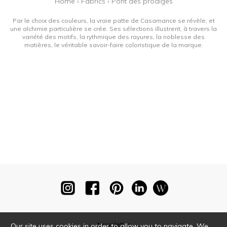
Home
›
Fabrics
›
Pont des prodiges
Par le choix des couleurs, la vraie patte de Casamance se révèle, et
une alchimie particulière se crée. Ses sélections illustrent, à travers la
variété des motifs, la rythmique des rayures, la noblesse des
matières, le véritable savoir-faire coloristique de la marque.
Newsletter
Our site uses cookies in order to allow you to navigate. We